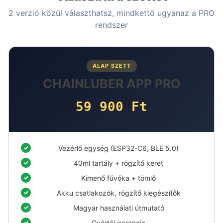
2 verzió közül választhatsz, mindkettő ugyanaz a PRO
rendszer
ALAP SZETT
CHAINLUBER APP PRO
59 900 Ft
Vezérlő egység (ESP32-C6, BLE 5.0)
40ml tartály + rögzítő keret
Kimenő fúvóka + tömlő
Akku csatlakozók, rögzítő kiegészítők
Magyar használati útmutató
Gyártói garancia