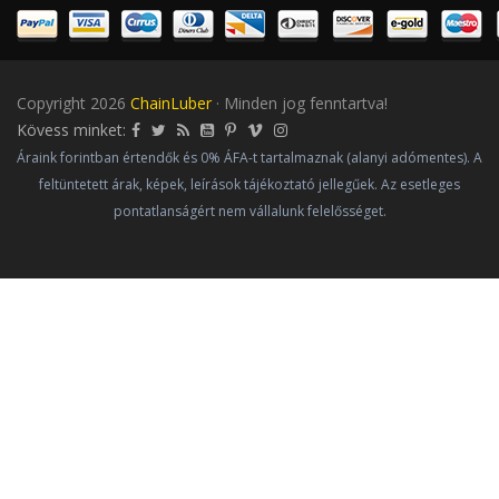
Copyright 2026
ChainLuber
· Minden jog fenntartva!
Kövess minket:
Áraink forintban értendők és 0% ÁFA-t tartalmaznak (alanyi adómentes). A
feltüntetett árak, képek, leírások tájékoztató jellegűek. Az esetleges
pontatlanságért nem vállalunk felelősséget.