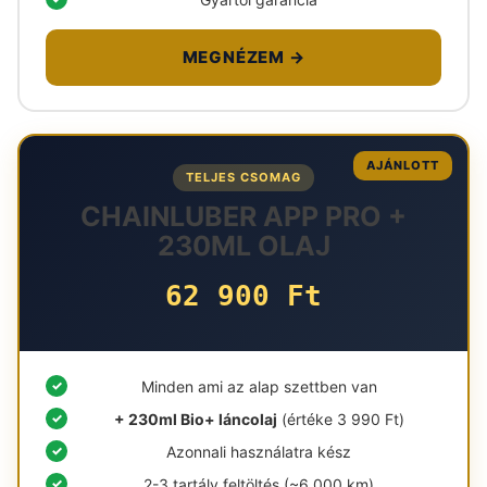
MEGNÉZEM →
AJÁNLOTT
TELJES CSOMAG
CHAINLUBER APP PRO +
230ML OLAJ
62 900 Ft
Minden ami az alap szettben van
+ 230ml Bio+ láncolaj
(értéke 3 990 Ft)
Azonnali használatra kész
2-3 tartály feltöltés (~6 000 km)