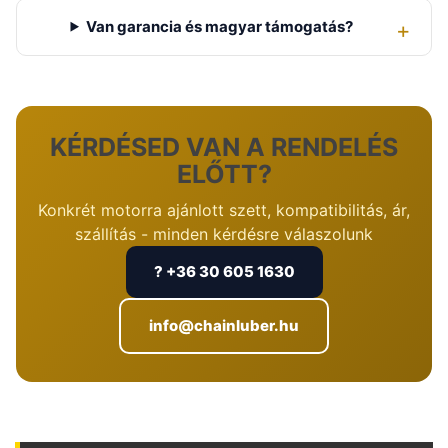
Van garancia és magyar támogatás?
KÉRDÉSED VAN A RENDELÉS
ELŐTT?
Konkrét motorra ajánlott szett, kompatibilitás, ár,
szállítás - minden kérdésre válaszolunk
? +36 30 605 1630
info@chainluber.hu