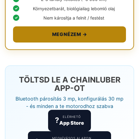
Környezetbarát, biológiailag lebomló olaj
Nem károsítja a felnit / festést
MEGNÉZEM →
TÖLTSD LE A CHAINLUBER
APP-OT
Bluetooth párosítás 3 mp, konfigurálás 30 mp
- és minden a te motorodhoz szabva
ELÉRHETŐ
?
App Store
MEGHÍVÁSOS ALAPON