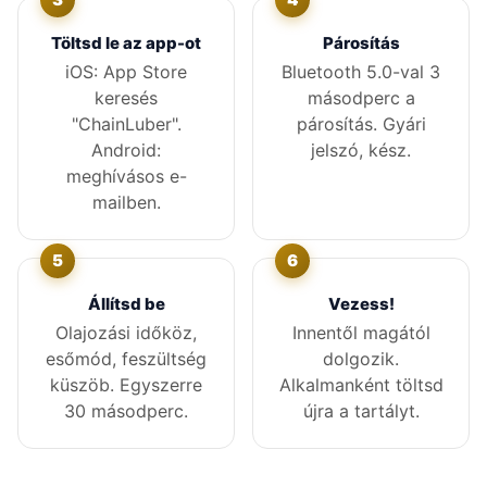
Töltsd le az app-ot
Párosítás
iOS: App Store
Bluetooth 5.0-val 3
keresés
másodperc a
"ChainLuber".
párosítás. Gyári
Android:
jelszó, kész.
meghívásos e-
mailben.
Állítsd be
Vezess!
Olajozási időköz,
Innentől magától
esőmód, feszültség
dolgozik.
küszöb. Egyszerre
Alkalmanként töltsd
30 másodperc.
újra a tartályt.