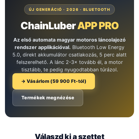
ÚJ GENERÁCIÓ · 2026 · BLUETOOTH
ChainLuber
APP PRO
Az első automata magyar motoros láncolajozó
rendszer applikációval.
Bluetooth Low Energy
5.0, direkt akkumulátor csatlakozás, 5 perc alatt
felszerelhető. A lánc 2-3× tovább él, a motor
tisztább, te pedig nyugodtabban túrázol.
→ Vásárlom (59 900 Ft-tól)
Termékek megnézése
Válaszd ki a szettet