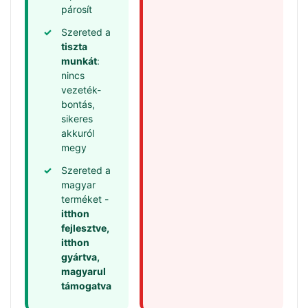
párosít
✓
Szereted a
tiszta
munkát
:
nincs
vezeték-
bontás,
sikeres
akkuról
megy
✓
Szereted a
magyar
terméket -
itthon
fejlesztve,
itthon
gyártva,
magyarul
támogatva