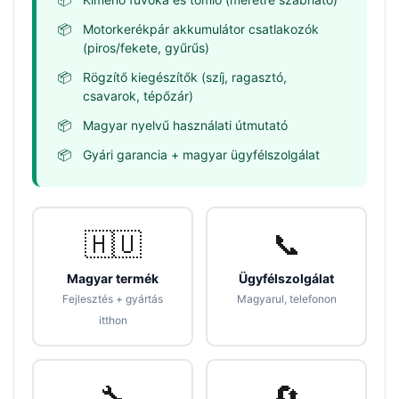
Motorkerékpár akkumulátor csatlakozók
(piros/fekete, gyűrűs)
Rögzítő kiegészítők (szíj, ragasztó,
csavarok, tépőzár)
Magyar nyelvű használati útmutató
Gyári garancia + magyar ügyfélszolgálat
🇭🇺
📞
Magyar termék
Ügyfélszolgálat
Fejlesztés + gyártás
Magyarul, telefonon
itthon
🔧
🔄