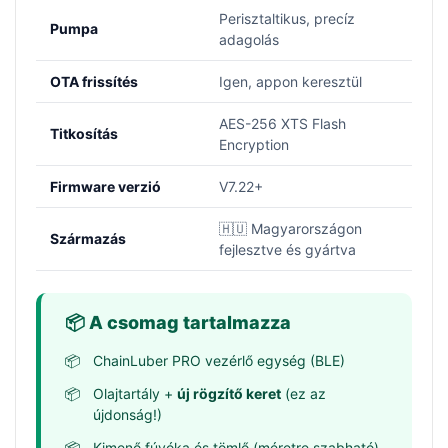
Perisztaltikus, precíz
Pumpa
adagolás
OTA frissítés
Igen, appon keresztül
AES-256 XTS Flash
Titkosítás
Encryption
Firmware verzió
V7.22+
🇭🇺 Magyarországon
Származás
fejlesztve és gyártva
📦 A csomag tartalmazza
ChainLuber PRO vezérlő egység (BLE)
Olajtartály +
új rögzítő keret
(ez az
újdonság!)
Kimenő fúvóka és tömlő (méretre szabható)