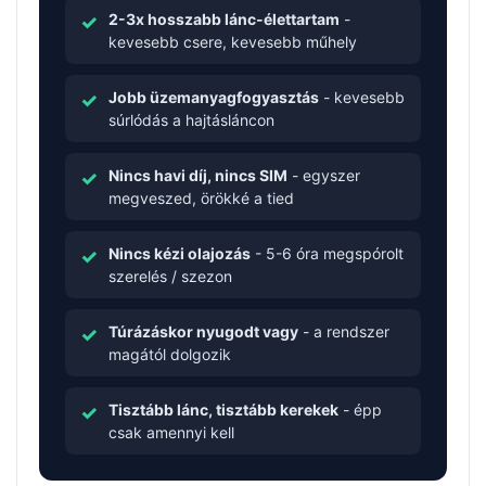
2-3x hosszabb lánc-élettartam
-
kevesebb csere, kevesebb műhely
Jobb üzemanyagfogyasztás
- kevesebb
súrlódás a hajtásláncon
Nincs havi díj, nincs SIM
- egyszer
megveszed, örökké a tied
Nincs kézi olajozás
- 5-6 óra megspórolt
szerelés / szezon
Túrázáskor nyugodt vagy
- a rendszer
magától dolgozik
Tisztább lánc, tisztább kerekek
- épp
csak amennyi kell