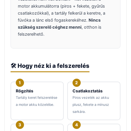
motor akkumulátorra (piros + fekete, gyűrűs
csatlakozókkal), a tartály felkerül a keretre, a
fúvóka a lánc első fogaskerekéhez.
Nincs
szükség szerelő céghez menni
, otthon is
felszerelhető.
🛠️ Hogy néz ki a felszerelés
Rögzítés
Csatlakoztatás
Tartály keret felszerelése
Piros vezeték az akku
a motor akku közelébe.
plusz, fekete a mínusz
sarkára.