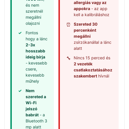
allergiás vagy az
és nem
appokra
- az app
szeretnél
kell a kalibráláshoz
megállni
olajozni
⏰
Szereted 30
percenként
✓
Fontos
megállni
hogy a lánc
zsírzókanállal a lánc
2-3x
alatt
hosszabb
ideig bírja
🔧
Nincs 15 perced és
- kevesebb
2 vezeték
csere,
csatlakoztatásához
kevesebb
szakembert
hívnál
műhely
✓
Nem
szereted a
Wi-Fi
jelszó
babrát
- a
Bluetooth 3
mp alatt