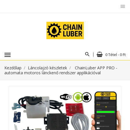
menu
menu
0 Tétel - 0 Ft
Kezdőlap
Láncolajzó készletek
ChainLuber APP PRO -
automata motoros lánckenő rendszer applikációval