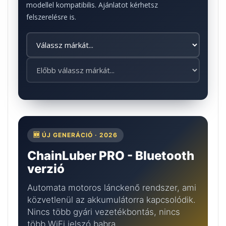
modellel kompatibilis. Ajánlatot kérhetsz
felszerelésre is.
🆕 ÚJ GENERÁCIÓ · 2026
ChainLuber PRO - Bluetooth
verzió
Automata motoros lánckenő rendszer, ami
közvetlenül az akkumulátorra kapcsolódik.
Nincs több gyári vezetékbontás, nincs
több WiFi jelszó babra.