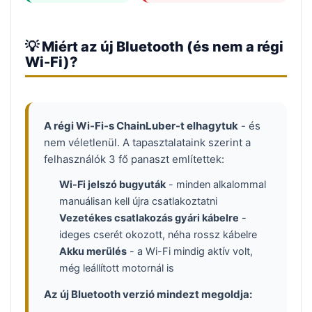
💡 Miért az új Bluetooth (és nem a régi
Wi-Fi)?
A régi Wi-Fi-s ChainLuber-t elhagytuk
- és
nem véletlenül. A tapasztalataink szerint a
felhasználók 3 fő panaszt említettek:
Wi-Fi jelszó bugyuták
- minden alkalommal
manuálisan kell újra csatlakoztatni
Vezetékes csatlakozás gyári kábelre
-
ideges cserét okozott, néha rossz kábelre
Akku merülés
- a Wi-Fi mindig aktív volt,
még leállított motornál is
Az új Bluetooth verzió mindezt megoldja: