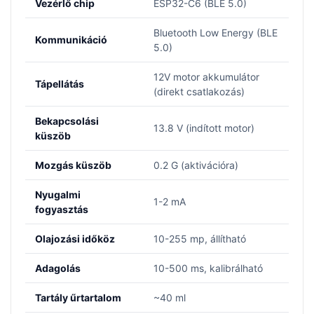
Vezérlő chip
ESP32-C6 (BLE 5.0)
Bluetooth Low Energy (BLE
Kommunikáció
5.0)
12V motor akkumulátor
Tápellátás
(direkt csatlakozás)
Bekapcsolási
13.8 V (indított motor)
küszöb
Mozgás küszöb
0.2 G (aktivációra)
Nyugalmi
1-2 mA
fogyasztás
Olajozási időköz
10-255 mp, állítható
Adagolás
10-500 ms, kalibrálható
Tartály űrtartalom
~40 ml