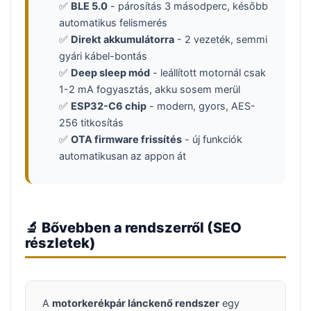
✅
BLE 5.0
- párosítás 3 másodperc, később
automatikus felismerés
✅
Direkt akkumulátorra
- 2 vezeték, semmi
gyári kábel-bontás
✅
Deep sleep mód
- leállított motornál csak
1-2 mA fogyasztás, akku sosem merül
✅
ESP32-C6 chip
- modern, gyors, AES-
256 titkosítás
✅
OTA firmware frissítés
- új funkciók
automatikusan az appon át
🔬 Bővebben a rendszerről (SEO
részletek)
A
motorkerékpár lánckenő rendszer
egy