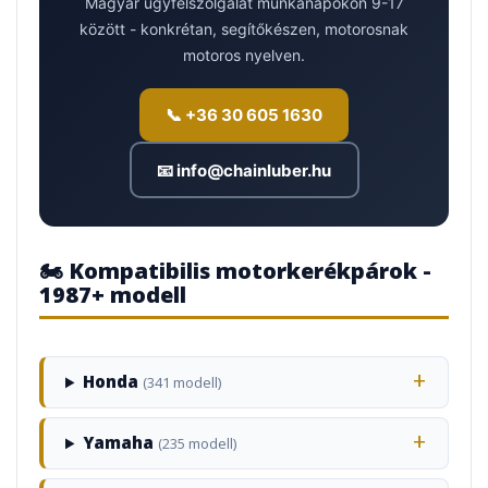
Magyar ügyfélszolgálat munkanapokon 9-17
között - konkrétan, segítőkészen, motorosnak
motoros nyelven.
📞 +36 30 605 1630
📧 info@chainluber.hu
🏍️ Kompatibilis motorkerékpárok -
1987+ modell
Honda
(341 modell)
Yamaha
(235 modell)