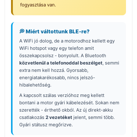
fogyasztása van.
💭 Miért váltottunk BLE-re?
A WiFi jó dolog, de a motorodhoz kellett egy
WiFi hotspot vagy egy telefon amit
összekapcsolsz - bonyolult. A Bluetooth
közvetlenül a telefonoddal beszélget
, semmi
extra nem kell hozzá. Gyorsabb,
energiatakarékosabb, nincs jelszó-
hibalehetőség.
A kapcsolt szálas verzióhoz meg kellett
bontani a motor gyári kábelezését. Sokan nem
szerették - érthető okból. Az új direkt-akku
csatlakozás
2 vezetéket
jelent, semmi több.
Gyári státusz megőrizve.