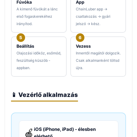
Fúvóka
App
A kimenő fúvókát a lánc
ChainLuber app →
első fogaskerekéhez
csatlakozás → gyári
irányítod.
jelszó → kész.
Beállítás
Vezess
Olajozási időköz, esőmód,
Innentől magától dolgozik.
feszültség küszöb -
Csak alkalmanként töltsd
appban.
újra.
📱 Vezérlő alkalmazás
iOS (iPhone, iPad) - élesben
🍎
elérhető