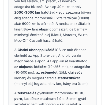
van felszerelve, ami precíz, kalibrálható
adagolást biztosít. Az alap 40ml-es tartály
2000-3000 km
hatótávú - egy szezonra bőven
elég átlagos motorosnál. Extra tartállyal (110ml)
akár 6000 km is elérhető. A rendszer az általunk
kínált
Bio+ láncolajjal
optimalizált, de bármely
minőségi lánckenő olaj (Motul, Motorex, Wurth,
Muc-Off, Castrol) használható.
A
ChainLuber applikáció
iOS-en már élesben
elérhető az App Store-ban, Android verzió
meghívásos alapon. Az app-on át beállíthatod
az
olajozási időközt
(10-255 mp), az
adagolást
(10-500 ms), az
esőmódot
(több olaj esős
időben) és megnézheted a
statisztikákat
(mennyi olaj fogyott, hány km, hány óra üzem).
A
felszerelés
gyakorlott motorosnak
15-30
perc
, kezdőnek maximum 1 óra. Semmi gyári
vezetéket nem kell bontani - két vezeték a