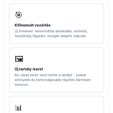
🎯
Kifinomult vezérlés
Új firmware: motorindítás detektálás, esőmód,
feszültség-figyelés, mozgás-adaptív olajozás.
🖼️
Új tartály-keret
Kis vázas keret veszi körbe a tartályt - sokkal
könnyebb és biztonságosabb rögzítés bármilyen
motoron.
📊