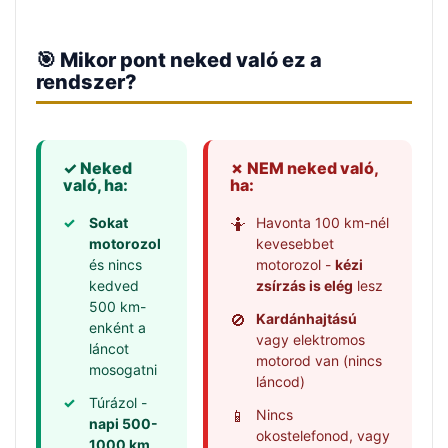
🎯 Mikor pont neked való ez a
rendszer?
✓ Neked
✗ NEM neked való,
való, ha:
ha:
✓
Sokat
🤷
Havonta 100 km-nél
motorozol
kevesebbet
és nincs
motorozol -
kézi
kedved
zsírzás is elég
lesz
500 km-
🚫
Kardánhajtású
enként a
vagy elektromos
láncot
motorod van (nincs
mosogatni
láncod)
✓
Túrázol -
📱
Nincs
napi 500-
okostelefonod, vagy
1000 km
,