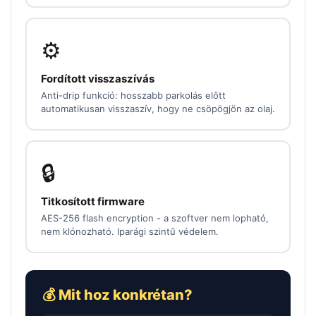
⚙️
Fordított visszaszívás
Anti-drip funkció: hosszabb parkolás előtt
automatikusan visszaszív, hogy ne csöpögjön az olaj.
🔒
Titkosított firmware
AES-256 flash encryption - a szoftver nem lopható,
nem klónozható. Iparági szintű védelem.
💰 Mit hoz konkrétan?