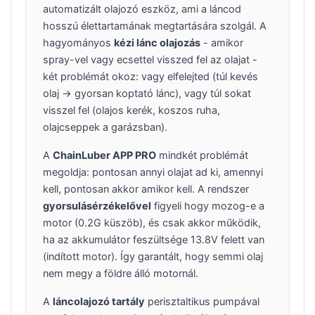
automatizált olajozó eszköz, ami a láncod
hosszú élettartamának megtartására szolgál. A
hagyományos
kézi lánc olajozás
- amikor
spray-vel vagy ecsettel visszed fel az olajat -
két problémát okoz: vagy elfelejted (túl kevés
olaj → gyorsan koptató lánc), vagy túl sokat
visszel fel (olajos kerék, koszos ruha,
olajcseppek a garázsban).
A
ChainLuber APP PRO
mindkét problémát
megoldja: pontosan annyi olajat ad ki, amennyi
kell, pontosan akkor amikor kell. A rendszer
gyorsulásérzékelővel
figyeli hogy mozog-e a
motor (0.2G küszöb), és csak akkor működik,
ha az akkumulátor feszültsége 13.8V felett van
(indított motor). Így garantált, hogy semmi olaj
nem megy a földre álló motornál.
A
láncolajozó tartály
perisztaltikus pumpával