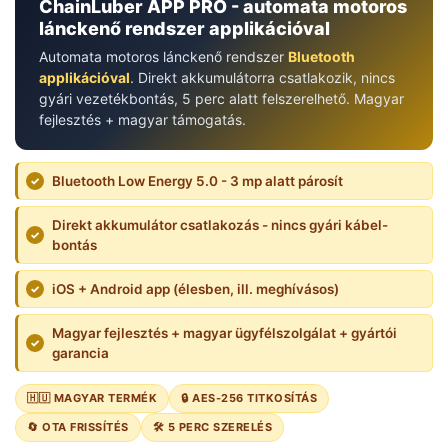
ChainLuber APP PRO - automata motoros
lánckenő rendszer applikációval
Automata motoros lánckenő rendszer
Bluetooth
applikációval
. Direkt akkumulátorra csatlakozik, nincs
gyári vezetékbontás, 5 perc alatt felszerelhető. Magyar
fejlesztés + magyar támogatás.
Bluetooth Low Energy 5.0 - 3 mp alatt párosít
✓
Direkt akkumulátor csatlakozás - nincs gyári kábel-
✓
bontás
iOS + Android app (élesben, ill. meghívásos)
✓
Magyar fejlesztés + magyar ügyfélszolgálat + gyártói
✓
garancia
🇭🇺 MAGYAR TERMÉK
🔒 AES-256 TITKOSÍTÁS
🔄 OTA FRISSÍTÉS
🛠️ 5 PERC SZERELÉS