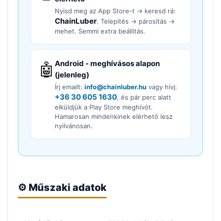
Nyisd meg az App Store-t → keresd rá:
ChainLuber
. Telepítés → párosítás →
mehet. Semmi extra beállítás.
Android - meghívásos alapon
🤖
(jelenleg)
Írj emailt:
info@chainluber.hu
vagy hívj:
+36 30 605 1630
, és pár perc alatt
elküldjük a Play Store meghívót.
Hamarosan mindenkinek elérhető lesz
nyilvánosan.
⚙️ Műszaki adatok