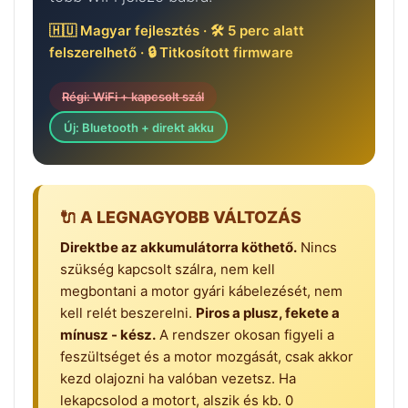
🇭🇺 Magyar fejlesztés · 🛠️ 5 perc alatt
felszerelhető · 🔒 Titkosított firmware
Régi: WiFi + kapcsolt szál
Új: Bluetooth + direkt akku
🔌 A LEGNAGYOBB VÁLTOZÁS
Direktbe az akkumulátorra köthető.
Nincs
szükség kapcsolt szálra, nem kell
megbontani a motor gyári kábelezését, nem
kell relét beszerelni.
Piros a plusz, fekete a
mínusz - kész.
A rendszer okosan figyeli a
feszültséget és a motor mozgását, csak akkor
kezd olajozni ha valóban vezetsz. Ha
lekapcsolod a motort, alszik és kb. 0